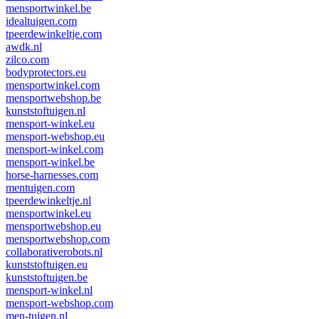
mensportwinkel.be
idealtuigen.com
tpeerdewinkeltje.com
awdk.nl
zilco.com
bodyprotectors.eu
mensportwinkel.com
mensportwebshop.be
kunststoftuigen.nl
mensport-winkel.eu
mensport-webshop.eu
mensport-winkel.com
mensport-winkel.be
horse-harnesses.com
mentuigen.com
tpeerdewinkeltje.nl
mensportwinkel.eu
mensportwebshop.eu
mensportwebshop.com
collaborativerobots.nl
kunststoftuigen.eu
kunststoftuigen.be
mensport-winkel.nl
mensport-webshop.com
men-tuigen.nl